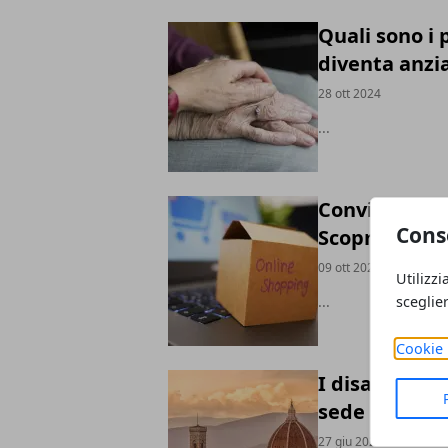
Quali sono i
diventa anzi
28 ott 2024
...
Conviene dav
Cons
Scopriamolo 
09 ott 2024
Utilizzi
sceglie
...
Cookie 
I disagi più 
sede a Firen
27 giu 2024