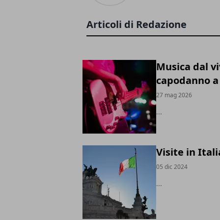
Articoli di Redazione
Musica dal vi
capodanno a 
27 mag 2026
...
Visite in Ita
05 dic 2024
...