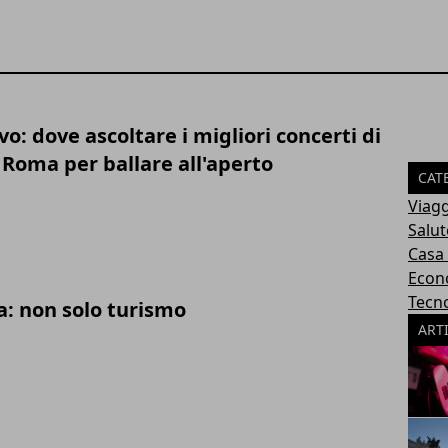
vo: dove ascoltare i migliori concerti di
Roma per ballare all'aperto
CAT
Viagg
Salut
Casa
Econ
Tecn
lia: non solo turismo
ART