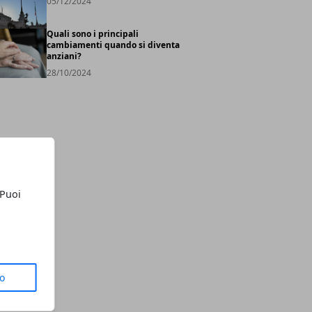
05/12/2024
Quali sono i principali
cambiamenti quando si diventa
anziani?
28/10/2024
 Puoi
to