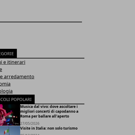
EGORIE
i e itinerari
e
 e arredamento
omia
ologia
ICOLI POPOLARI
Musica dal vivo: dove ascoltare i
migliori concerti di capodanno a
Roma per ballare all'aperto
27/05/2026
Visite in Italia: non solo turismo