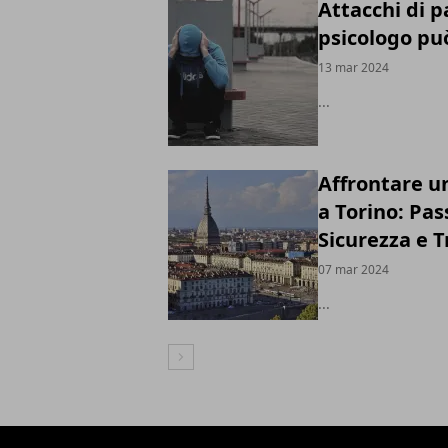
Attacchi di p
psicologo può
13 mar 2024
...
Affrontare u
a Torino: Pas
Sicurezza e T
07 mar 2024
...
Articolo Successivo