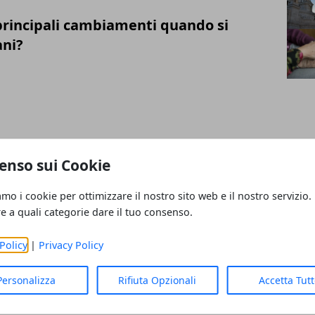
 principali cambiamenti quando si
ani?
vero comprare mobili online?
enso sui Cookie
insieme!
amo i cookie per ottimizzare il nostro sito web e il nostro servizio.
re a quali categorie dare il tuo consenso.
Policy
|
Privacy Policy
comuni affrontati dagli studenti fuori
Personalizza
Rifiuta Opzionali
Accetta Tut
ze