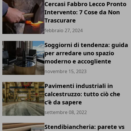
Cercasi Fabbro Lecco Pronto
Intervento: 7 Cose da Non
Trascurare
febbraio 27, 2024
Soggiorni di tendenza: guida
per arredare uno spazio
moderno e accogliente
novembre 15, 2023
Pavimenti industriali in
calcestruzzo: tutto ciò che
c’è da sapere
settembre 08, 2022
Stendibiancheria: parete vs