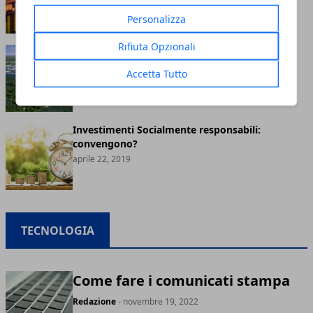
ottobre 23, 2019
Personalizza
Rifiuta Opzionali
Che cos'è il Venus Project e come
funzionerebbe?
Accetta Tutto
agosto 10, 2019
Investimenti Socialmente responsabili:
convengono?
aprile 22, 2019
TECNOLOGIA
Come fare i comunicati stampa
Redazione
- novembre 19, 2022