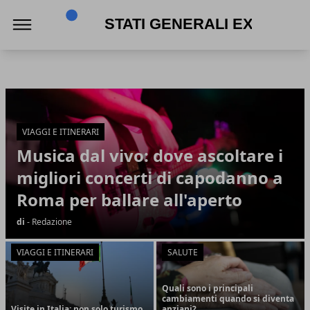
Stati Generali Expo
Stati Generali Expo
Articoli in Evidenza
VIAGGI E ITINERARI
Musica dal vivo: dove ascoltare i
migliori concerti di capodanno a
Roma per ballare all'aperto
di
- Redazione
VIAGGI E ITINERARI
SALUTE
Quali sono i principali
cambiamenti quando si diventa
Visite in Italia: non solo turismo
anziani?