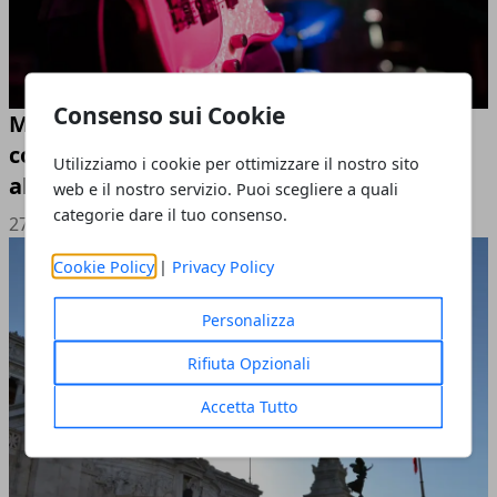
Consenso sui Cookie
Musica dal vivo: dove ascoltare i migliori
concerti di capodanno a Roma per ballare
Utilizziamo i cookie per ottimizzare il nostro sito
all'aperto
web e il nostro servizio. Puoi scegliere a quali
categorie dare il tuo consenso.
27/05/2026
Cookie Policy
|
Privacy Policy
Personalizza
Rifiuta Opzionali
Accetta Tutto